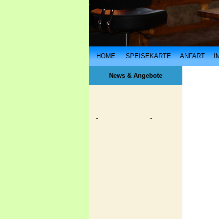
HOME
SPEISEKARTE
ANFART
I
News & Angebote
TÃ¼rk Mutfagindan mÃ¼kemmel
lezzetler
hergÃ¼n Ulmer Hof'da. ... ...